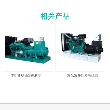
柴油发电机组标准配置
1、开架式柴油发电机组
2、免维护型蓄电池、电瓶连接线
相关产品
3、消音器、波纹管
4、弯头、减震垫
5、技术资料
6、产品合格证
柴油发电机组自选配置
1、调试用机油、防冻液、柴油
2、ATS自动切换柜
3、全自动并机柜
4、静音箱、防雨罩
5、移动拖车
6、集装箱、静音式集装箱
7、底座油箱、独立油箱、油罐
8、水加热器
9、浮充电器
10、电缆、信号线
康明斯柴油发电机组
沃尔沃柴油发电机组
柴油发电机组售后服务
1、保修期为柴油发电机组调试验
2、质保期内每年两次现场指导用
收合格后一年或实际运行1000小
户进行柴油发电机组的维护、保
时，以先到为准。
养等工作。
3、质保期外以优惠的价格及时提
4、免费调试机组、免费培训操作