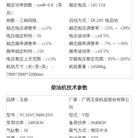
额定功率因数：cosΦ=0.8（滞
额定电流：141.13A
后）
相数：三相四线
启动方式：DC24V 电启动
稳态电压调整率：≤±1%
瞬态电压调整率：-15% ～ +20%
电压稳定时间：3S
电压波动率：≤±0.5%
稳态频率调整率：≤±1%
瞬态频率调整率：-7% ～ +10%
频率稳定时间：≤5S
频率波动率：≤±0.5%
电压整定上升范围：≤±5%
空载电压整定范围：95%～105%
机组尺寸（长×宽×高）：
机组重量：24500kg
7800*2800*3200mm
柴油机技术参数
品牌：玉柴
厂家：广西玉柴机器股份有限公
司
型号：YC16VC3600-D31
型式：V型
常用功率：2405KW
备用功率：2646KW
气缸数：16
吸气方式：增压中冷