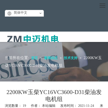
简体中文
当前所在位置:
»
»
»
2200KW玉
首页
新闻动态
技术支持
柴YC16VC3600-D31柴油发电机组
2200KW玉柴YC16VC3600-D31柴油发
电机组
浏览数量：
19
作者： 本站编辑 发布时间： 2021-11-24 来