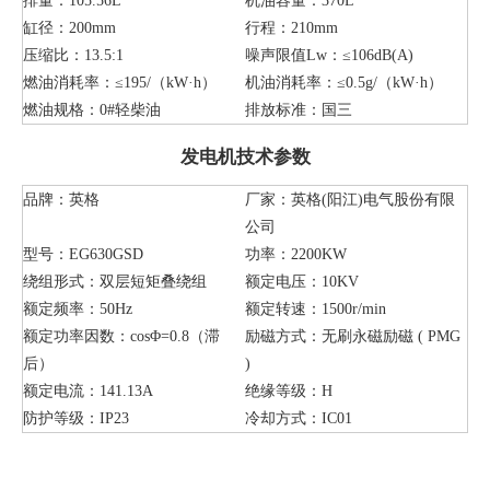
排量：105.56L
机油容量：370L
缸径：200mm
行程：210mm
压缩比：13.5:1
噪声限值Lw：≤106dB(A)
燃油消耗率：≤195/（kW·h）
机油消耗率：≤0.5g/（kW·h）
燃油规格：0#轻柴油
排放标准：国三
发电机技术参数
品牌：英格
厂家：英格(阳江)电气股份有限
公司
型号：EG630GSD
功率：2200KW
绕组形式：双层短矩叠绕组
额定电压：10KV
额定频率：50Hz
额定转速：1500r/min
额定功率因数：cosΦ=0.8（滞
励磁方式：无刷永磁励磁 ( PMG
后）
)
额定电流：141.13A
绝缘等级：H
防护等级：IP23
冷却方式：IC01