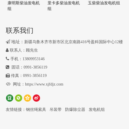
康明斯柴油发电机
里卡多柴油发电机
玉柴柴油发电机组
组
组
联系我们

地址：
新疆乌鲁木齐市新市区北京南路416号盈科国际中心12楼

联系人：顾先生

手机：13809953146

固话：0991-3856119

传真：0991-3856119

网址：
https://www.xjfdjz.com
友情链接：
钢丝绳索具
吊装带
防爆除尘器
发电机组