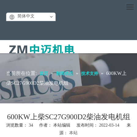
简体中文
当前所在位置:
»
»
»
600KW上
首页
新闻动态
技术支持
柴SC27G900D2柴油发电机组
600KW上柴SC27G900D2柴油发电机组
浏览数量：
34
作者： 本站编辑 发布时间： 2022-03-14 来
源：
本站