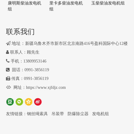
3、质保期外以优惠的价格及时提
4、免费调试机组、免费培训操作
康明斯柴油发电机
里卡多柴油发电机
玉柴柴油发电机组
供备品备件和售后服务。
人员。
组
组
5、质量标准：GB/T2820-1997
6、响应时间：600公里内12小
时，600公里外48小时。
联系我们

地址：
新疆乌鲁木齐市新市区北京南路416号盈科国际中心12楼

联系人：顾先生

手机：13809953146

固话：0991-3856119

传真：0991-3856119

网址：
https://www.xjfdjz.com
友情链接：
钢丝绳索具
吊装带
防爆除尘器
发电机组