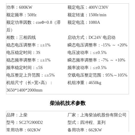
功率：600KW
额定电压：400V/230V
额定频率：50Hz
额定转速：1500r/min
额定功率因数：cosΦ=0.8（滞
额定电流：1080A
后）
相数：三相四线
启动方式：DC24V 电启动
稳态电压调整率：≤±1%
瞬态电压调整率：-15% ～ +20%
电压稳定时间：3S
电压波动率：≤±0.5%
稳态频率调整率：≤±1%
瞬态频率调整率：-7% ～ +10%
频率稳定时间：≤5S
频率波动率：≤±0.5%
电压整定上升范围：≤±5%
空载电压整定范围：95%～105%
机组尺寸（长×宽×高）：
机组净重：4650kg
3650*1400*2000mm
柴油机技术参数
品牌：上柴
厂家：上海柴油机股份有限公司
型号：SC27G900D2
型式：四冲程、直列
常用功率：602KW
备用功率：662KW