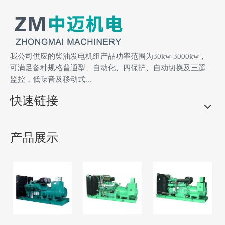
柴油发电机组标准配置
2、免维护型蓄电池、电瓶连接线
1、开架式柴油发电机组
3、消音器、波纹管
4、弯头、减震垫
5、技术资料
6、产品合格证
我公司供应的柴油发电机组产品功率范围为30kw-3000kw，
可满足备种规格普通型、自动化、四保护、自动切换及三遥
柴油发电机组自选配置
监控，低噪音及移动式...
1、调试用机油、防冻液、柴油
2、ATS自动切换柜
快速链接
3、全自动并机柜
4、静音箱、防雨罩
5、移动拖车
6、集装箱、静音式集装箱
7、底座油箱、独立油箱、油罐
8、水加热器
产品展示
9、浮充电器
10、电缆、信号线
柴油发电机组售后服务
1、保修期为柴油发电机组调试验
2、质保期内每年两次现场指导用
收合格后一年或实际运行1000小
户进行柴油发电机组的维护、保
时，以先到为准。
养等工作。