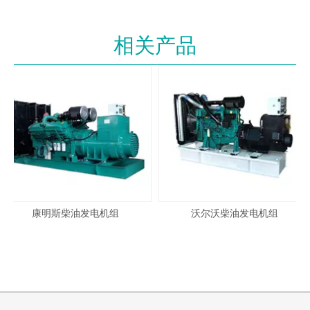
气缸数：6
吸气方式：增加中冷
排量：26.6L
机油容量：65L
相关产品
缸径：135mm
行程：155mm
压缩比：16:1
噪声限值Lw：≤115dB(A)
燃油消耗率：205g/（kW·h)
燃油系统：直喷式
燃油规格：0#轻柴油
排放标准：国二
发电机技术参数
品牌：英格
厂家：英格(阳江)电气股份有限
公司
型号：EG400-600N
功率：600KW
绕组材质：纯铜
额定电压：400V/230V
康明斯柴油发电机组
沃尔沃柴油发电机组
额定频率：50Hz
额定转速：1500r/min
额定功率因数：cosΦ=0.8（滞
励磁方式：无刷永磁励磁 ( PMG
后）
)
额定电流：1080A
绝缘等级：H
防护等级：IP23
绕组截距：2/3