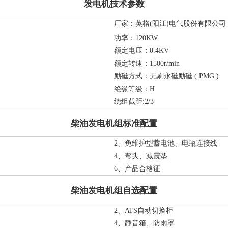
发电机技术参数
厂家：英格(阳江)电气股份有限公司
功率：120KW
额定电压：0.4KV
额定转速：1500r/min
励磁方式：无刷永磁励磁 ( PMG )
绝缘等级：H
绕组截距:2/3
柴油发电机组标准配置
2、免维护型蓄电池、电瓶连接线
4、弯头、减震垫
6、产品合格证
柴油发电机组自选配置
2、ATS自动切换柜
4、静音箱、防雨罩