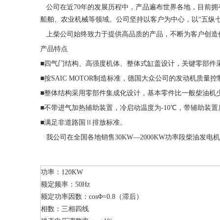
公司在近70年的发展历程中，产品遍布世界各地，目前拥有R
船舶、农业机械等领域。公司坚持以客户为中心，以“五纵七横
上柴公司始终致力于提供高品质的产品，不断为客户创造
产品特点
■四气门结构、高强度机体、整体式缸盖设计，关键零部件
■按SAIC MOTOR制造标准，德国大众公司的发动机质
■整体结构采用零部件集成化设计，基本零件比一般柴油机少
■不带进气加热辅助装置，冷启动温度为-10℃，带辅助装置
■满足非道路国Ⅱ排放标准。
我公司在全国各地销售30KW—2000KW功率段柴油发
功率：120KW
额定频率：50Hz
额定功率因数：cosΦ=0.8（滞后）
相数：三相四线