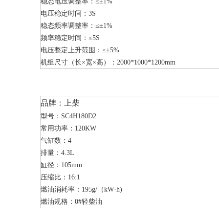
稳态电压调整率：≤±1%
电压稳定时间：3S
稳态频率调整率：≤±1%
频率稳定时间：≤5S
电压整定上升范围：≤±5%
机组尺寸（长×宽×高）：2000*1000*1200mm
品牌：上柴
型号：SC4H180D2
常用功率：120KW
气缸数：4
排量：4.3L
缸径：105mm
压缩比：16:1
燃油消耗率：195g/（kW·h)
燃油规格：0#轻柴油