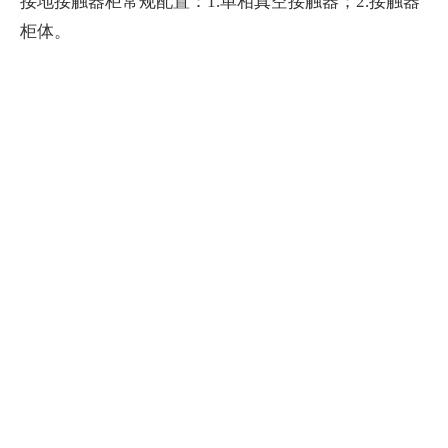
接地接触器柜常规配置：1.单相真空接触器；2.接触器
柜体。