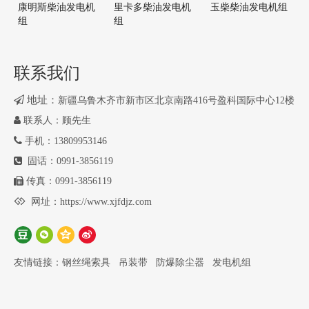
康明斯柴油发电机
里卡多柴油发电机
玉柴柴油发电机组
组
组
联系我们

地址：
新疆乌鲁木齐市新市区北京南路416号盈科国际中心12楼

联系人：顾先生

手机：13809953146

固话：0991-3856119

传真：0991-3856119

网址：
https://www.xjfdjz.com
友情链接：
钢丝绳索具
吊装带
防爆除尘器
发电机组