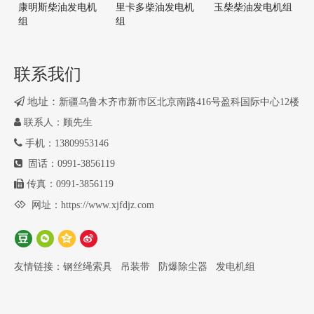
康明斯柴油发电机
里卡多柴油发电机
玉柴柴油发电机组
常用功率：1798KW
备用功率：1968KW
组
组
气缸数：16
吸气方式：废气涡轮增
压
联系我们
排量：76.3L
机油容量：300L

地址：
新疆乌鲁木齐市新市区北京南路416号盈科国际中心12楼
缸径：170mm
行程：210mm

联系人：顾先生
压缩比：16.5:1
噪声限值Lw：≤102(db)

手机：13809953146
燃油消耗率：192/kw·h
燃油规格：0#轻柴油

固话：0991-3856119
排放标准：国二
调速方式：电子监控管

传真：0991-3856119
理系统（ADEC）

网址：
https://www.xjfdjz.com
发电机技术参数
友情链接：
钢丝绳索具
吊装带
防爆除尘器
发电机组
功率：1800KW
厂家：上海马拉松 · 革
新电气有限公司