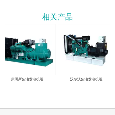
（7）无启动冒白烟现象；低噪音、低振动；体
积比功率及重量比功率指标优秀。
相关产品
（8）具有自诊断功能的电子管理系统。
柴油发电机组参数
功率：1800KW
额定电压：10KV
额定频率：50Hz
额定转速：1500r/min
额定功率因数：
额定电流：129.90A
cosΦ=0.8（滞后）
相数：三相四线
启动方式：DC24V 电启
康明斯柴油发电机组
沃尔沃柴油发电机组
动
稳态电压调整率：≤±1%
瞬态电压调整率：-15%
～ +20%
电压稳定时间：≤3S
电压波动率：≤±0.5%