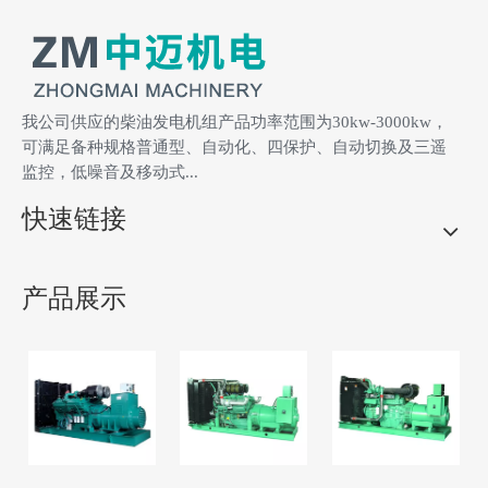
稳态频率调整率：≤±1%
瞬态频率调整率：-7%
～ +10%
频率稳定时间：≤5S
频率稳定时间：≤5S
我公司供应的柴油发电机组产品功率范围为30kw-3000kw，
电压整定上升范围：
空载电压整定范围：
可满足备种规格普通型、自动化、四保护、自动切换及三遥
监控，低噪音及移动式...
≤±5%
95%～105%
快速链接
机组尺寸（长×宽×
机组重量:17900kg
高）：
产品展示
6500*2700*2900mm
柴油机技术参数
品牌：MTU
厂家：广西玉柴德优发
动机系统有限公司
型号：16V4000G23
型式：V型