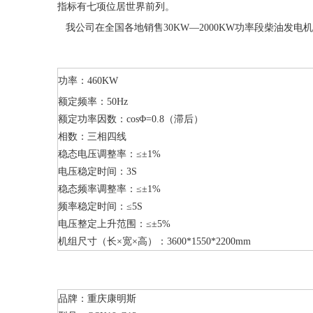
指标有七项位居世界前列。
我公司在全国各地销售30KW—2000KW功率段柴油发
功率：460KW
额定频率：50Hz
额定功率因数：cosΦ=0.8（滞后）
相数：三相四线
稳态电压调整率：≤±1%
电压稳定时间：3S
稳态频率调整率：≤±1%
频率稳定时间：≤5S
电压整定上升范围：≤±5%
机组尺寸（长×宽×高）：3600*1550*2200mm
品牌：重庆康明斯