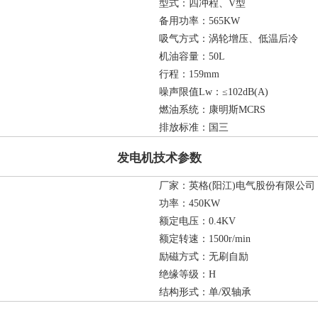
型式：四冲程、V型
备用功率：565KW
吸气方式：涡轮增压、低温后冷
机油容量：50L
行程：159mm
噪声限值Lw：≤102dB(A)
燃油系统：康明斯MCRS
排放标准：国三
发电机技术参数
厂家：英格(阳江)电气股份有限公司
功率：450KW
额定电压：0.4KV
额定转速：1500r/min
励磁方式：无刷自励
绝缘等级：H
结构形式：单/双轴承