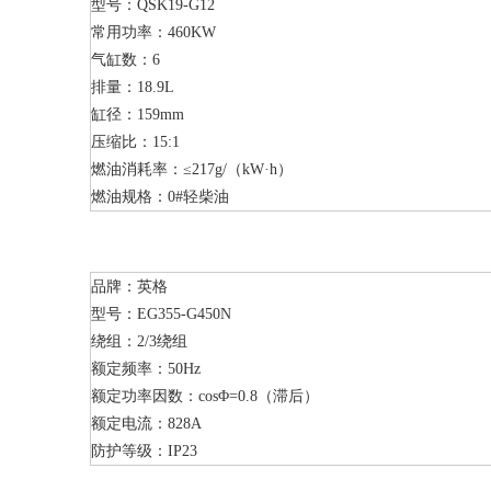
型号：QSK19-G12
常用功率：460KW
气缸数：6
排量：18.9L
缸径：159mm
压缩比：15:1
燃油消耗率：≤217g/（kW·h）
燃油规格：0#轻柴油
品牌：英格
型号：EG355-G450N
绕组：2/3绕组
额定频率：50Hz
额定功率因数：cosΦ=0.8（滞后）
额定电流：828A
防护等级：IP23