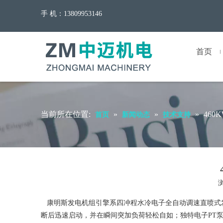
手 机：13809953146
首页
当前所在位置:
»
»
»
460
首页
新闻动态
技术支持
康明斯发电机组引擎系四冲程水冷电子全自动调速直喷式
断后迅速启动，并在瞬间突加负荷轻松自如；独特电子PT