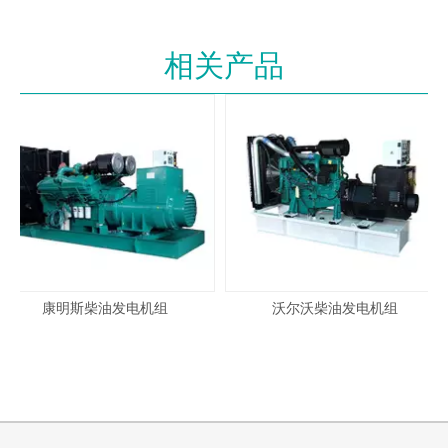
（7）无启动冒白烟现象；低噪音、低振动；体
积比功率及重量比功率指标优秀。
相关产品
（8）具有自诊断功能的电子管理系统。
柴油发电机组参数
功率：1400KW
额定电压：10KV
额定频率：50Hz
额定转速：1500r/min
额定功率因数：
额定电流：101.03A
cosΦ=0.8（滞后）
相数：三相四线
启动方式：DC24V 电启
康明斯柴油发电机组
沃尔沃柴油发电机组
动
稳态电压调整率：≤±1%
瞬态电压调整率：-15%
～ +20%
电压稳定时间：≤3S
电压波动率：≤±0.5%