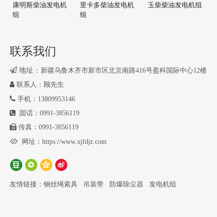
康明斯柴油发电机
里卡多柴油发电机
玉柴柴油发电机组
常用功率：1420KW
备用功率：1575KW
组
组
气缸数：12
吸气方式：废气涡轮增
压
联系我们
排量：57.2L
机油容量：260L

地址：
新疆乌鲁木齐市新市区北京南路416号盈科国际中心12楼
缸径：170mm
行程：210mm

联系人：顾先生
压缩比：16.5:1
噪声限值Lw：≤102(db)

手机：13809953146
燃油规格：0#轻柴油
燃油消耗率：189g/kw·h

固话：0991-3856119
排放标准：国二
调速方式：电子监控管

传真：0991-3856119
理系统

网址：
https://www.xjfdjz.com
发电机技术参数
友情链接：
钢丝绳索具
吊装带
防爆除尘器
发电机组
功率：1400KW
厂家：上海马拉松 · 革
新电气有限公司