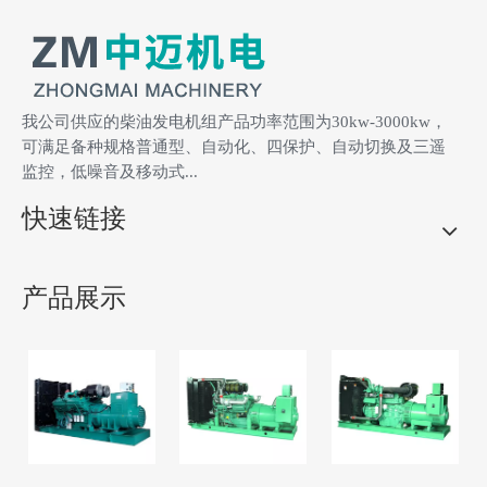
稳态频率调整率：≤±1%
瞬态频率调整率：-7%
～ +10%
频率稳定时间：≤5S
频率波动率：≤±0.5%
我公司供应的柴油发电机组产品功率范围为30kw-3000kw，
电压整定上升范围：
空载电压整定范围：
可满足备种规格普通型、自动化、四保护、自动切换及三遥
监控，低噪音及移动式...
≤±5%
95%～105%
快速链接
机组尺寸（长×宽×
机组重量：17100kg
高）：
产品展示
6150×2400×2800mm
柴油机技术参数
品牌：MTU
厂家：广西玉柴德优发
动机系统有限公司
型号：12V4000G23
型式：V型