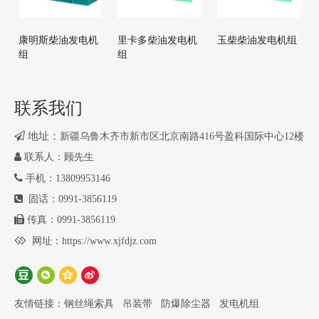
康明斯柴油发电机
里卡多柴油发电机
玉柴柴油发电机组
组
组
联系我们

地址：
新疆乌鲁木齐市新市区北京南路416号盈科国际中心12楼

联系人：顾先生

手机：13809953146

固话：0991-3856119

传真：0991-3856119

网址：
https://www.xjfdjz.com
友情链接：
钢丝绳索具
吊装带
防爆除尘器
发电机组