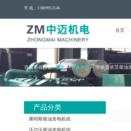
手 机：13809953146
首页
当前所在位置:
»
»
华柴道依茨柴油
首页
产品中心
产品分类
康明斯柴油发电机组
沃尔沃柴油发电机组