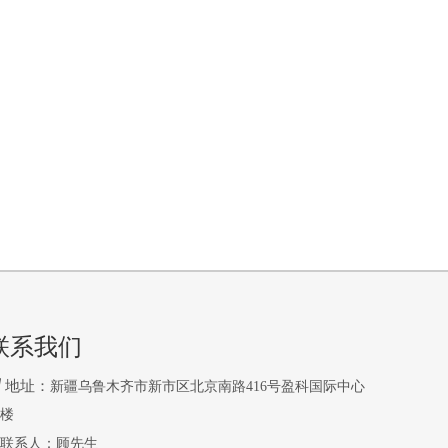
联系我们

地址：
新疆乌鲁木齐市新市区北京南路416号盈科国际中心
2楼
联系人：顾先生