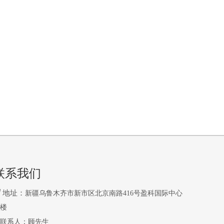
联系我们

地址：
新疆乌鲁木齐市新市区北京南路416号盈科国际中心
2楼
联系人：顾先生