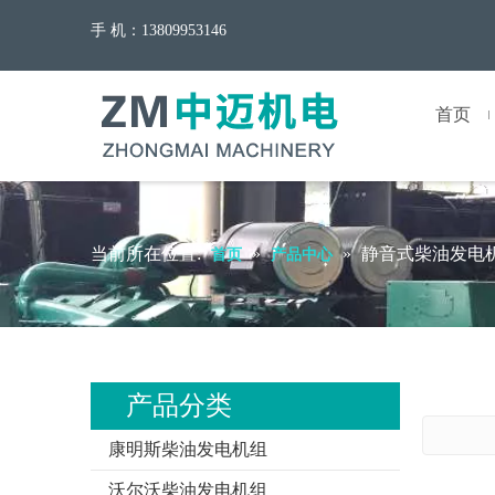
手 机：13809953146
首页
当前所在位置:
»
»
静音式柴油发电
首页
产品中心
产品分类
康明斯柴油发电机组
沃尔沃柴油发电机组